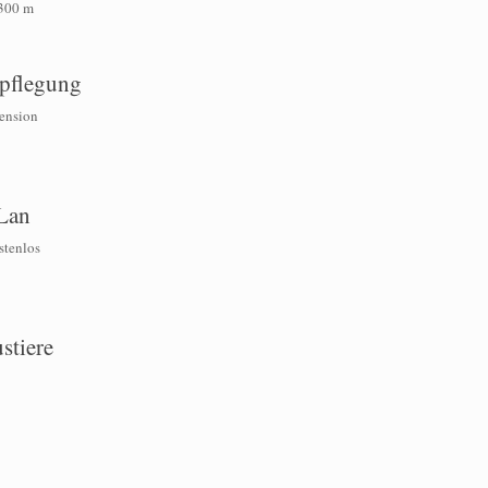
.300 m
pflegung
ension
Lan
ostenlos
stiere