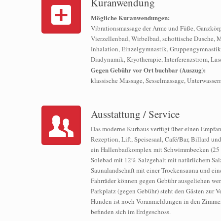
Kuranwendung
Mögliche Kuranwendungen:
Vibrationsmassage der Arme und Füße, Ganzkörp
Vierzellenbad, Wirbelbad, schottische Dusche,
Inhalation, Einzelgymnastik, Gruppengymnastik,
Diadynamik, Kryotherapie, Interferenzstrom, Las
Gegen Gebühr vor Ort buchbar (Auszug):
klassische Massage, Sesselmassage, Unterwasser
Ausstattung / Service
Das moderne Kurhaus verfügt über einen Empfan
Rezeption, Lift, Speisesaal, Café/Bar, Billard u
ein Hallenbadkomplex mit Schwimmbecken (25 x 
Solebad mit 12% Salzgehalt mit natürlichem Sal
Saunalandschaft mit einer Trockensauna und ei
Fahrräder können gegen Gebühr ausgeliehen wer
Parkplatz (gegen Gebühr) steht den Gästen zur 
Hunden ist noch Voranmeldungen in den Zimmern 
befinden sich im Erdgeschoss.