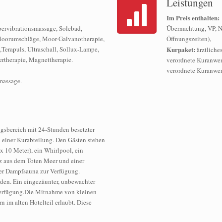
Leistungen
Im Preis enthalten:
ervibrationsmassage, Solebad,
Übernachtung, VP, 
 Moorumschläge, Moor-Galvanotherapie,
Öffnungszeiten),
Terapuls, Ultraschall, Sollux-Lampe,
Kurpaket:
ärztliche
ertherapie, Magnettherapie.
verordnete Kuranwe
verordnete Kuranwe
massage.
gsbereich mit 24-Stunden besetzter
nd einer Kurabteilung. Den Gästen stehen
10 Meter), ein Whirlpool, ein
z aus dem Toten Meer und einer
ner Dampfsauna zur Verfügung.
den. Ein eingezäunter, unbewachter
Verfügung.Die Mitnahme von kleinen
im alten Hotelteil erlaubt. Diese